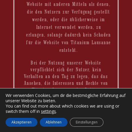
Website mit anderen Mitteln als denen,
die den Nutzern zur Verfügung gestellt
werden, oder die üblicherweise im
Internet verwendet werden, zu
erlangen, solange dadurch kein Schaden
für die Website von Titanium Lausanne
entsteht.
Bei der Nutzung unserer Website
verpflichtet sich der Nutzer, kein
Verhalten an den Tag zu legen, das das
Ansehen, die Interessen und Rechte von
Titanium Lausanne oder Dritten
Wir verwenden Cookies, um dir die bestmögliche Erfahrung auf
schädigen, die Website beschädigen,
unserer Website zu bieten.
unbrauchbar machen oder überlasten oder
You can find out more about which cookies we are using or
die normale Nutzung der Website auf
switch them off in
settings
.
irgendeine Weise verhindern könnte.
Akzeptieren
Ablehnen
Einstellungen
Der Nutzer muss sich jedoch bewusst sein,